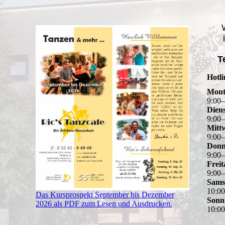
i
T
Hotl
Mont
9
:
00
Dien
9
:
00
Mitt
9
:
00
Donn
9
:
00
Freit
9
:
00
Sams
10
:
0
Das Kursprospekt September bis Dezember
Sonn
2026 als PDF zum Lesen und Ausdrucken.
10
:
0