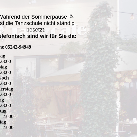
Während der Sommerpause 🌞
st die Tanzschule nicht ständig
besetzt.
elefonisch sind wir für Sie da:
ine 05242-94949
ag
–
23
:
00
stag
–
23
:
00
woch
–
23
:
00
erstag
–
23
:
00
ag
–
23
:
00
tag
0
–
23
:
00
tag
0
–
23
:
00